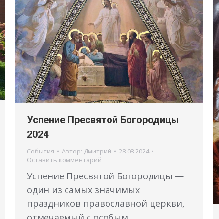
Успение Пресвятой Богородицы
2024
События
Автор:
Дмитрий
28.08.2024
Оставить комментарий
Успение Пресвятой Богородицы —
один из самых значимых
праздников православной церкви,
отмечаемый с особым